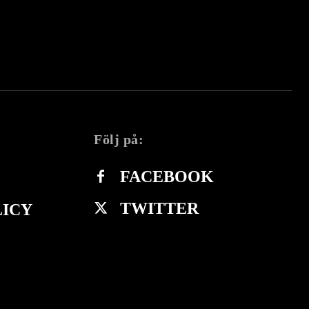
Följ på:
FACEBOOK
TWITTER
LICY