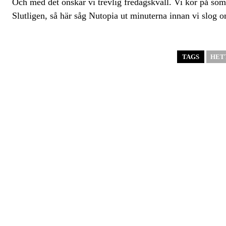
Och med det önskar vi trevlig fredagskväll. Vi kör på som
Slutligen, så här såg Nutopia ut minuterna innan vi slog om
TAGS
HET