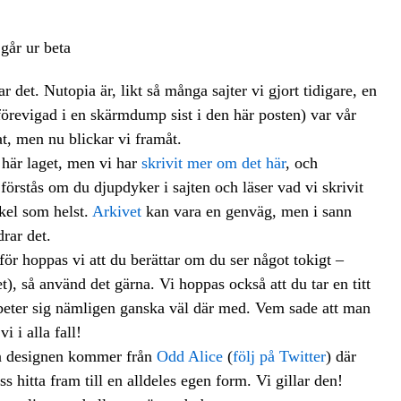
r det. Nutopia är, likt så många sajter vi gjort tidigare, en
(förevigad i en skärmdump sist i den här posten) var vår
at, men nu blickar vi framåt.
 här laget, men vi har
skrivit mer om det här
, och
 förstås om du djupdyker i sajten och läser vad vi skrivit
skel som helst.
Arkivet
kan vara en genväg, men i sann
rar det.
för hoppas vi att du berättar om du ser något tokigt –
t), så använd det gärna. Vi hoppas också att du tar en titt
n beter sig nämligen ganska väl där med. Vem sade att man
i i alla fall!
n designen kommer från
Odd Alice
(
följ på Twitter
) där
ss hitta fram till en alldeles egen form. Vi gillar den!