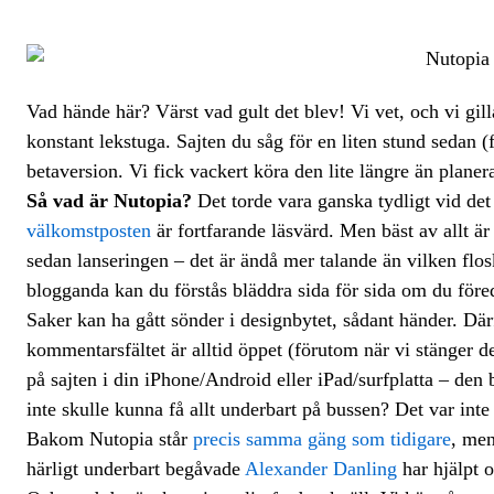
Vad hände här? Värst vad gult det blev! Vi vet, och vi gilla
konstant lekstuga. Sajten du såg för en liten stund sedan 
betaversion. Vi fick vackert köra den lite längre än planer
Så vad är Nutopia?
Det torde vara ganska tydligt vid det
välkomstposten
är fortfarande läsvärd. Men bäst av allt är
sedan lanseringen – det är ändå mer talande än vilken flo
blogganda kan du förstås bläddra sida för sida om du föred
Saker kan ha gått sönder i designbytet, sådant händer. Där
kommentarsfältet är alltid öppet (förutom när vi stänger de
på sajten i din iPhone/Android eller iPad/surfplatta – de
inte skulle kunna få allt underbart på bussen? Det var inte v
Bakom Nutopia står
precis samma gäng som tidigare
, me
härligt underbart begåvade
Alexander Danling
har hjälpt o