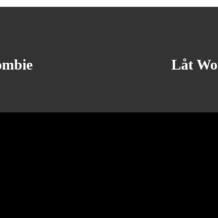
ombie
Låt Wor