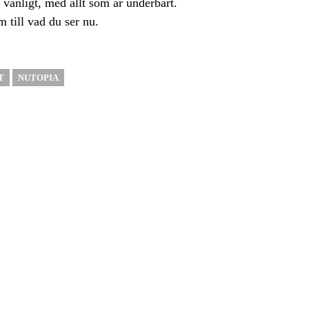
 vanligt, med allt som är underbart.
 till vad du ser nu.
T
NUTOPIA