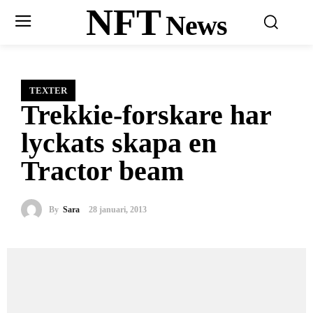
NFT
News
TEXTER
Trekkie-forskare har
lyckats skapa en
Tractor beam
By
Sara
28 januari, 2013