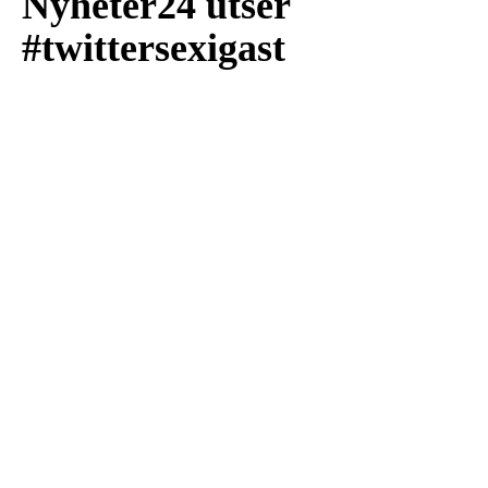
Nyheter24 utser
#twittersexigast