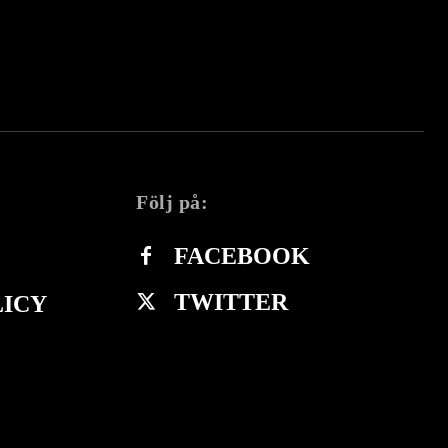
Följ på:
FACEBOOK
TWITTER
LICY