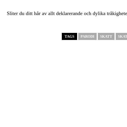
Sliter du ditt hår av allt deklarerande och dylika tråkighet
TAGS
PARODI
SKATT
SKA