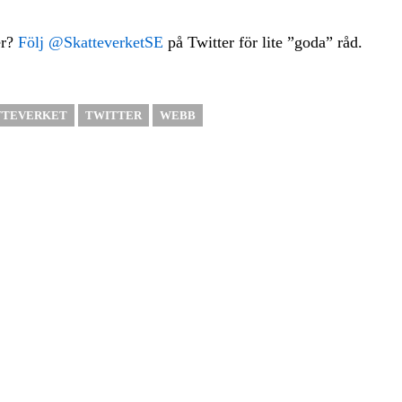
er?
Följ @SkatteverketSE
på Twitter för lite ”goda” råd.
TTEVERKET
TWITTER
WEBB