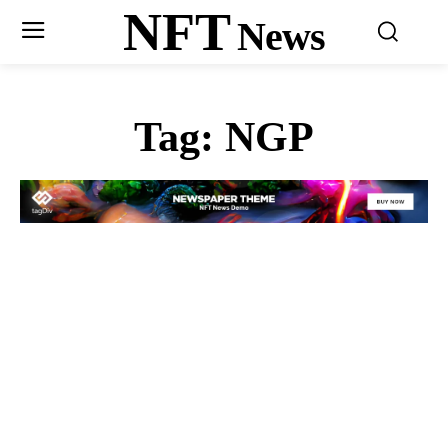
NFT
News
Tag:
NGP