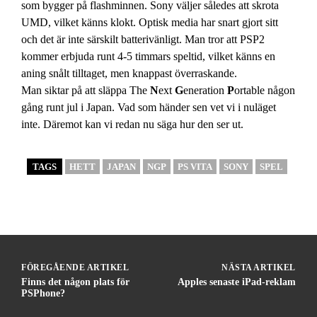
som bygger på flashminnen. Sony väljer således att skrota
UMD, vilket känns klokt. Optisk media har snart gjort sitt
och det är inte särskilt batterivänligt. Man tror att PSP2
kommer erbjuda runt 4-5 timmars speltid, vilket känns en
aning snålt tilltaget, men knappast överraskande.
Man siktar på att släppa The
N
ext
G
eneration
P
ortable någon
gång runt jul i Japan. Vad som händer sen vet vi i nuläget
inte. Däremot kan vi redan nu säga hur den ser ut.
TAGS
HETT
JAPAN
NGP
PS VITA
SONY
SPEL
FÖREGÅENDE ARTIKEL
NÄSTA ARTIKEL
Finns det någon plats för
Apples senaste iPad-reklam
PSPhone?