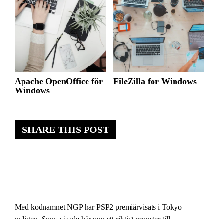
Apache OpenOffice för
FileZilla for Windows
Windows
SHARE THIS POST
Med kodnamnet NGP har PSP2 premiärvisats i Tokyo
nyligen. Sony visade här upp ett riktigt monster till