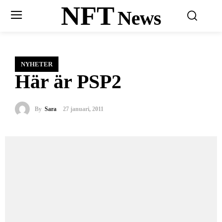
NFT
News
NYHETER
Här är PSP2
By
Sara
27 januari, 2011