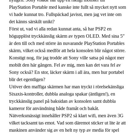
PlayStation Portable med kanske inte fullt så mycket nytt som
vi hade kunnat tro. Fullspäckad javisst, men jag vet inte om
det känns särskilt unikt?
Först ut, vad vi alla redan kunnat anta, så har PSP2 en
högupplöst tryckkänslig skärm av typen OLED. Med sina 5″
är den till och med större än nuvarande PlayStation Portables
skärm, vilket också medför att hela konsolen blir något större.
Konstigt nog, för jag trodde att Sony ville satsa på något mer
mobilt den här gången. Fel av mig, men kan det vara fel av
Sony också? En stor, läcker skärm i all ära, men hur portabel
blir det egentligen?
Utöver den maffiga skärmen har man tryckt i rörelsekänsliga
Sixaxis-kontroller, dubbla analoga spakar (äntligen!), en
tryckkänslig panel på baksidan av konsolen samt dubbla
kameror för användning både framåt och bakåt.
Nätverksmässigt innehåller PSP2 så klart wifi, men även 3G
vilket tacksamt tas emot. Vad som däremot sticker ut lite är att
maskinen använder sig av en helt ny typ av media för spel