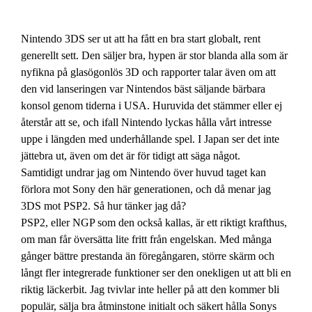
Nintendo 3DS ser ut att ha fått en bra start globalt, rent
generellt sett. Den säljer bra, hypen är stor blanda alla som är
nyfikna på glasögonlös 3D och rapporter talar även om att
den vid lanseringen var Nintendos bäst säljande bärbara
konsol genom tiderna i USA. Huruvida det stämmer eller ej
återstår att se, och ifall Nintendo lyckas hålla vårt intresse
uppe i längden med underhållande spel. I Japan ser det inte
jättebra ut, även om det är för tidigt att säga något.
Samtidigt undrar jag om Nintendo över huvud taget kan
förlora mot Sony den här generationen, och då menar jag
3DS mot PSP2. Så hur tänker jag då?
PSP2, eller NGP som den också kallas, är ett riktigt krafthus,
om man får översätta lite fritt från engelskan. Med många
gånger bättre prestanda än föregångaren, större skärm och
långt fler integrerade funktioner ser den onekligen ut att bli en
riktig läckerbit. Jag tvivlar inte heller på att den kommer bli
populär, sälja bra åtminstone initialt och säkert hålla Sonys