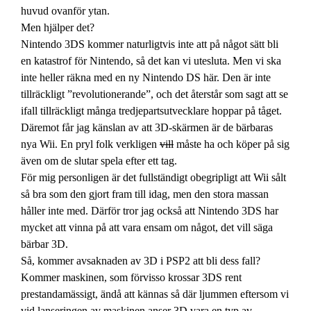
huvud ovanför ytan.
Men hjälper det?
Nintendo 3DS kommer naturligtvis inte att på något sätt bli
en katastrof för Nintendo, så det kan vi utesluta. Men vi ska
inte heller räkna med en ny Nintendo DS här. Den är inte
tillräckligt ”revolutionerande”, och det återstår som sagt att se
ifall tillräckligt många tredjepartsutvecklare hoppar på tåget.
Däremot får jag känslan av att 3D-skärmen är de bärbaras
nya Wii. En pryl folk verkligen
vill
måste ha och köper på sig
även om de slutar spela efter ett tag.
För mig personligen är det fullständigt obegripligt att Wii sålt
så bra som den gjort fram till idag, men den stora massan
håller inte med. Därför tror jag också att Nintendo 3DS har
mycket att vinna på att vara ensam om något, det vill säga
bärbar 3D.
Så, kommer avsaknaden av 3D i PSP2 att bli dess fall?
Kommer maskinen, som förvisso krossar 3DS rent
prestandamässigt, ändå att kännas så där ljummen eftersom vi
vid lanseringen av maskinen anser 3D vara en typ av