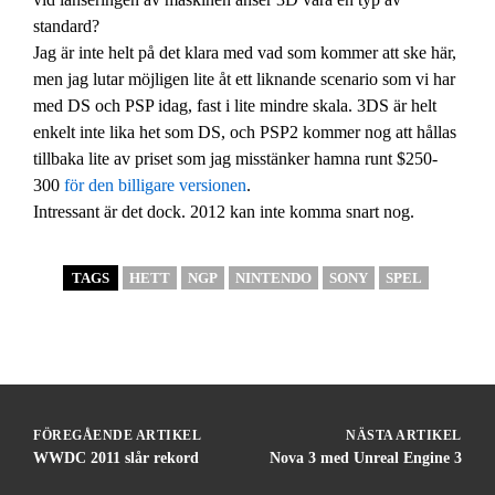
standard?
Jag är inte helt på det klara med vad som kommer att ske här,
men jag lutar möjligen lite åt ett liknande scenario som vi har
med DS och PSP idag, fast i lite mindre skala. 3DS är helt
enkelt inte lika het som DS, och PSP2 kommer nog att hållas
tillbaka lite av priset som jag misstänker hamna runt $250-
300
för den billigare versionen
.
Intressant är det dock. 2012 kan inte komma snart nog.
TAGS
HETT
NGP
NINTENDO
SONY
SPEL
FÖREGÅENDE ARTIKEL
NÄSTA ARTIKEL
WWDC 2011 slår rekord
Nova 3 med Unreal Engine 3