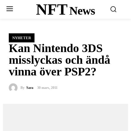
NFT
News
NYHETER
Kan Nintendo 3DS
misslyckas och ändå
vinna över PSP2?
By
Sara
30 mars, 2011