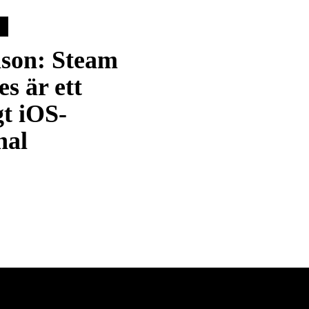
son: Steam
es är ett
gt iOS-
nal