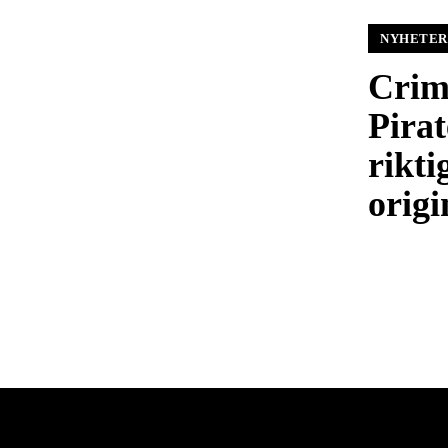
NYHETER
Crim
Pirat
rikti
origi