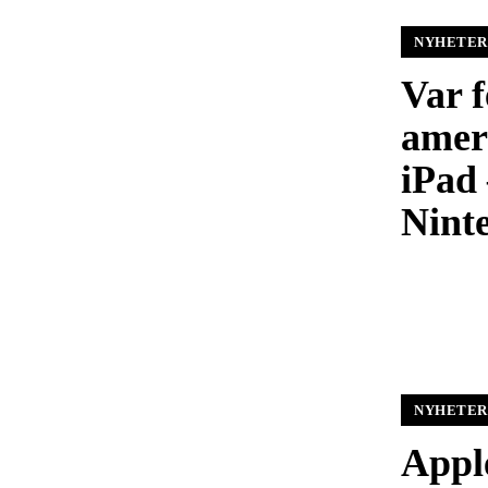
NYHETER
Var 
amer
iPad 
Nint
NYHETER
Appl