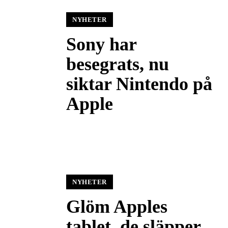
NYHETER
Sony har
besegrats, nu
siktar Nintendo på
Apple
NYHETER
Glöm Apples
tablet, de släpper