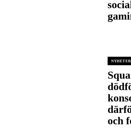
socia
gami
NYHETER
Squa
dödf
konso
därfö
och f