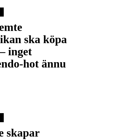
femte
ikan ska köpa
– inget
endo-hot ännu
e skapar