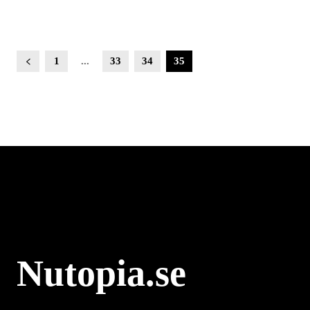
1
...
33
34
35
Nutopia.se