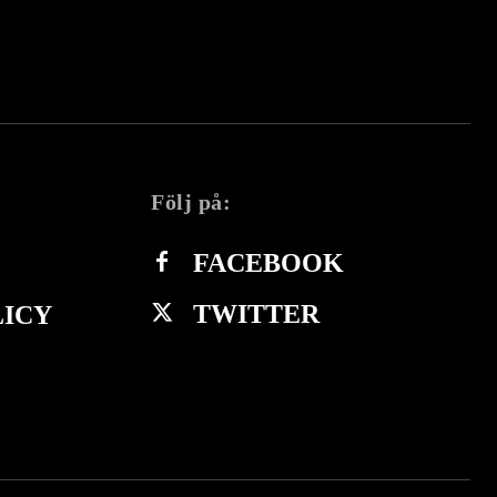
Följ på:
FACEBOOK
TWITTER
LICY