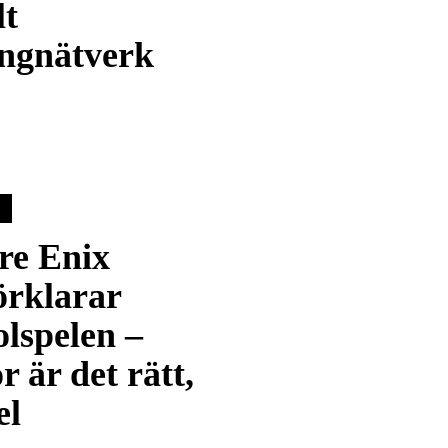
lt
ngnätverk
re Enix
örklarar
lspelen –
r är det rätt,
el