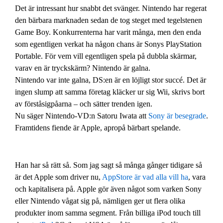
Det är intressant hur snabbt det svänger. Nintendo har regerat
den bärbara marknaden sedan de tog steget med tegelstenen
Game Boy. Konkurrenterna har varit många, men den enda
som egentligen verkat ha någon chans är Sonys PlayStation
Portable. För vem vill egentligen spela på dubbla skärmar,
varav en är tryckskärm? Nintendo är galna.
Nintendo var inte galna, DS:en är en löjligt stor succé. Det är
ingen slump att samma företag kläcker ur sig Wii, skrivs bort
av förståsigpåarna – och sätter trenden igen.
Nu säger Nintendo-VD:n Satoru Iwata att
Sony är besegrade
.
Framtidens fiende är Apple, apropå bärbart spelande.
Han har så rätt så. Som jag sagt så många gånger tidigare så
är det Apple som driver nu,
AppStore är vad alla vill ha
, vara
och kapitalisera på. Apple gör även något som varken Sony
eller Nintendo vågat sig på, nämligen ger ut flera olika
produkter inom samma segment. Från billiga iPod touch till