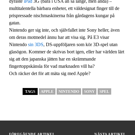
dyraste
iPad
3G (bara i USA än så länge, men ändå) –
multitalentella bärbara enheter, ett väldesignat finger till de
prispressade nischmaskinerna från gårdagens kungar på
gatan.
Nintendo ger sig inte, och självfallet inte Sony heller, även
om deras motmedel ännu har att visa sig. På E3 visar
Nintendo
sin 3DS
, DS-uppföljaren som kör 3D-spel utan
glasögon. Kommer de skrivas bort igen, eller har världen lärt
sig att den japanska jätten har en skrämmande
fingertoppskänsla för vad marknaden vill ha?
Och räcker det för att mäta sig med Apple?
TAGS
APPLE
NINTENDO
SONY
SPEL
FÖREGÅENDE ARTIKEL
NÄSTA ARTIKEL