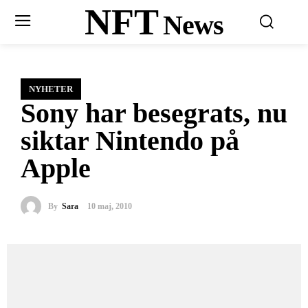
NFT
News
NYHETER
Sony har besegrats, nu
siktar Nintendo på
Apple
By
Sara
10 maj, 2010