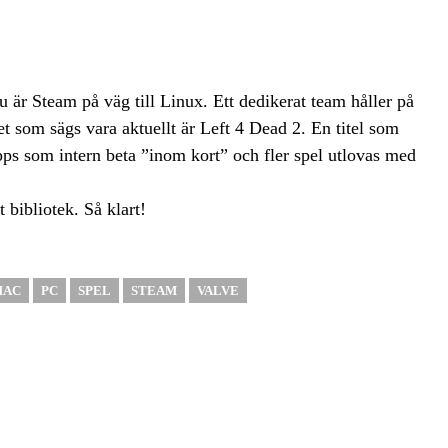
är Steam på väg till Linux. Ett dedikerat team håller på
et som sägs vara aktuellt är Left 4 Dead 2. En titel som
pps som intern beta ”inom kort” och fler spel utlovas med
 bibliotek. Så klart!
MAC
PC
SPEL
STEAM
VALVE