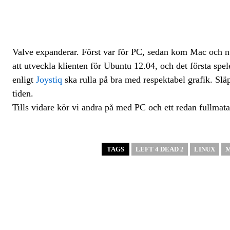
Valve expanderar. Först var för PC, sedan kom Mac och nu 
att utveckla klienten för Ubuntu 12.04, och det första spel
enligt
Joystiq
ska rulla på bra med respektabel grafik. Slä
tiden.
Tills vidare kör vi andra på med PC och ett redan fullmatat
TAGS
LEFT 4 DEAD 2
LINUX