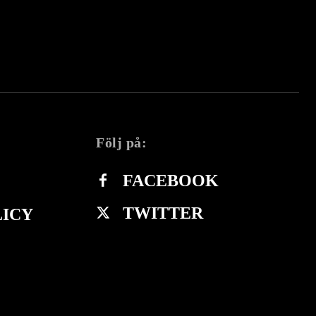
Följ på:
FACEBOOK
TWITTER
LICY