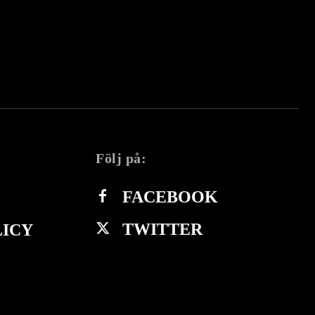
Följ på:
FACEBOOK
TWITTER
LICY