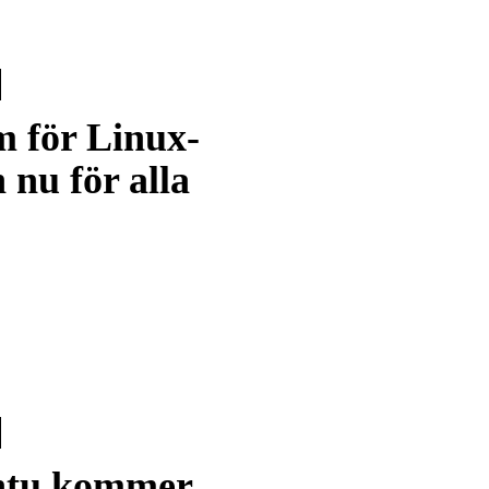
m för Linux-
 nu för alla
tu kommer