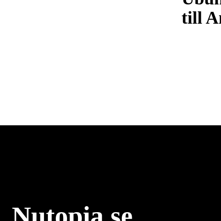
till 
Nutopia.se