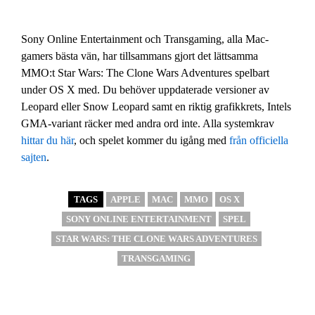
Sony Online Entertainment och Transgaming, alla Mac-
gamers bästa vän, har tillsammans gjort det lättsamma
MMO:t Star Wars: The Clone Wars Adventures spelbart
under OS X med. Du behöver uppdaterade versioner av
Leopard eller Snow Leopard samt en riktig grafikkrets, Intels
GMA-variant räcker med andra ord inte. Alla systemkrav
hittar du här
, och spelet kommer du igång med
från officiella
sajten
.
TAGS
APPLE
MAC
MMO
OS X
SONY ONLINE ENTERTAINMENT
SPEL
STAR WARS: THE CLONE WARS ADVENTURES
TRANSGAMING