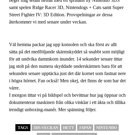
beger mig sedan hemåt med en sprillans ny Nintendo 3DS
samt spelen Ridge Racer 3D, Nintendogs + Cats samt Super
Street Fighter IV: 3D Edition. Provspelningar av dessa
återkommer vi med senare under veckan.
Väl hemma packar jag upp konsolen och ska först av allt
sätta på det medföljande skärmskyddet så snabbt som möjligt
för att undvika dammkorn inunder. 14 sekunder senare tittar
jag stolt på den numera skyddade underskärmen bara för att
sekunden senare upptäcka just det där kornet som fastnat nere
i högra hörnet. Fan också! Men okej, det finns de som har det
värre.
I morgon tittar vi på bildspel och bevittnar hur jag öppnar och
dokumenterar maskinen från olika vinklar i ett äkta och tillika
trendigt unboxing-manér. Mer spänning följer.
TAGS
3DS-VECKAN
HETT
JAPAN
NINTENDO