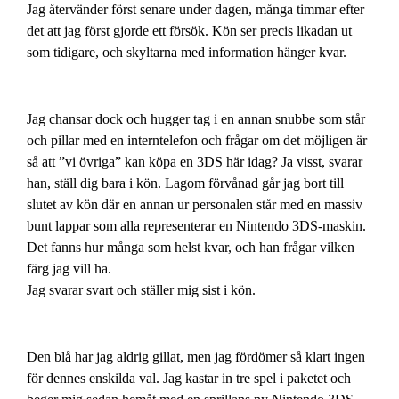
Jag återvänder först senare under dagen, många timmar efter
det att jag först gjorde ett försök. Kön ser precis likadan ut
som tidigare, och skyltarna med information hänger kvar.
Jag chansar dock och hugger tag i en annan snubbe som står
och pillar med en interntelefon och frågar om det möjligen är
så att ”vi övriga” kan köpa en 3DS här idag? Ja visst, svarar
han, ställ dig bara i kön. Lagom förvånad går jag bort till
slutet av kön där en annan ur personalen står med en massiv
bunt lappar som alla representerar en Nintendo 3DS-maskin.
Det fanns hur många som helst kvar, och han frågar vilken
färg jag vill ha.
Jag svarar svart och ställer mig sist i kön.
Den blå har jag aldrig gillat, men jag fördömer så klart ingen
för dennes enskilda val. Jag kastar in tre spel i paketet och