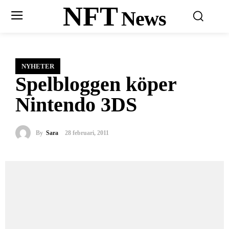
NFT
News
NYHETER
Spelbloggen köper
Nintendo 3DS
By
Sara
28 februari, 2011