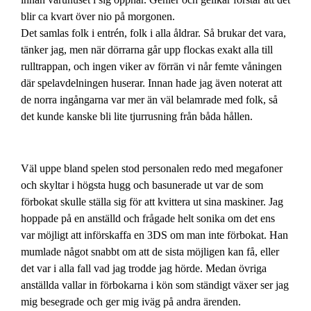
blir ca kvart över nio på morgonen.
Det samlas folk i entrén, folk i alla åldrar. Så brukar det vara,
tänker jag, men när dörrarna går upp flockas exakt alla till
rulltrappan, och ingen viker av förrän vi når femte våningen
där spelavdelningen huserar. Innan hade jag även noterat att
de norra ingångarna var mer än väl belamrade med folk, så
det kunde kanske bli lite tjurrusning från båda hållen.
Väl uppe bland spelen stod personalen redo med megafoner
och skyltar i högsta hugg och basunerade ut var de som
förbokat skulle ställa sig för att kvittera ut sina maskiner. Jag
hoppade på en anställd och frågade helt sonika om det ens
var möjligt att införskaffa en 3DS om man inte förbokat. Han
mumlade något snabbt om att de sista möjligen kan få, eller
det var i alla fall vad jag trodde jag hörde. Medan övriga
anställda vallar in förbokarna i kön som ständigt växer ser jag
mig besegrade och ger mig iväg på andra ärenden.