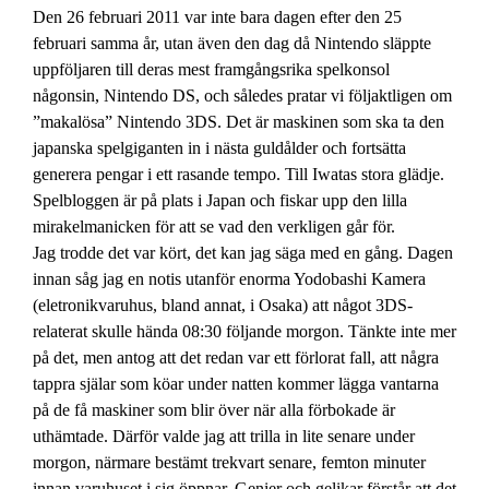
Den 26 februari 2011 var inte bara dagen efter den 25
februari samma år, utan även den dag då Nintendo släppte
uppföljaren till deras mest framgångsrika spelkonsol
någonsin, Nintendo DS, och således pratar vi följaktligen om
”makalösa” Nintendo 3DS. Det är maskinen som ska ta den
japanska spelgiganten in i nästa guldålder och fortsätta
generera pengar i ett rasande tempo. Till Iwatas stora glädje.
Spelbloggen är på plats i Japan och fiskar upp den lilla
mirakelmanicken för att se vad den verkligen går för.
Jag trodde det var kört, det kan jag säga med en gång. Dagen
innan såg jag en notis utanför enorma Yodobashi Kamera
(eletronikvaruhus, bland annat, i Osaka) att något 3DS-
relaterat skulle hända 08:30 följande morgon. Tänkte inte mer
på det, men antog att det redan var ett förlorat fall, att några
tappra själar som köar under natten kommer lägga vantarna
på de få maskiner som blir över när alla förbokade är
uthämtade. Därför valde jag att trilla in lite senare under
morgon, närmare bestämt trekvart senare, femton minuter
innan varuhuset i sig öppnar. Genier och gelikar förstår att det