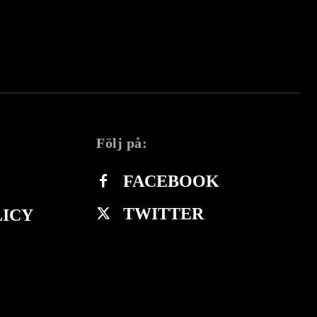
Följ på:
FACEBOOK
TWITTER
LICY