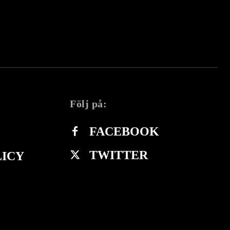
Följ på:
FACEBOOK
TWITTER
LICY