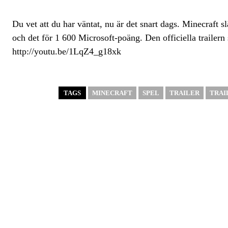
Du vet att du har väntat, nu är det snart dags. Minecraft 
och det för 1 600 Microsoft-poäng. Den officiella trailern 
http://youtu.be/1LqZ4_g18xk
TAGS
MINECRAFT
SPEL
TRAILER
TRAI