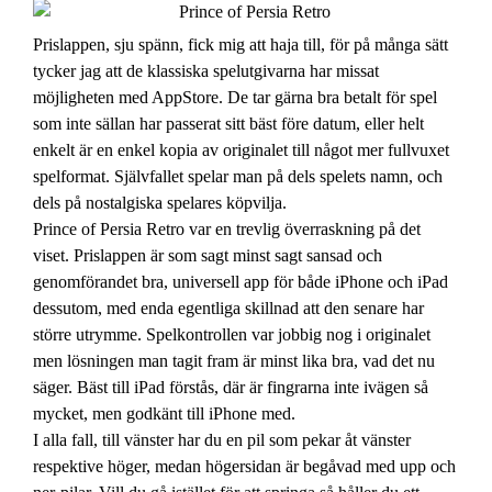
Prislappen, sju spänn, fick mig att haja till, för på många sätt
tycker jag att de klassiska spelutgivarna har missat
möjligheten med AppStore. De tar gärna bra betalt för spel
som inte sällan har passerat sitt bäst före datum, eller helt
enkelt är en enkel kopia av originalet till något mer fullvuxet
spelformat. Självfallet spelar man på dels spelets namn, och
dels på nostalgiska spelares köpvilja.
Prince of Persia Retro var en trevlig överraskning på det
viset. Prislappen är som sagt minst sagt sansad och
genomförandet bra, universell app för både iPhone och iPad
dessutom, med enda egentliga skillnad att den senare har
större utrymme. Spelkontrollen var jobbig nog i originalet
men lösningen man tagit fram är minst lika bra, vad det nu
säger. Bäst till iPad förstås, där är fingrarna inte ivägen så
mycket, men godkänt till iPhone med.
I alla fall, till vänster har du en pil som pekar åt vänster
respektive höger, medan högersidan är begåvad med upp och