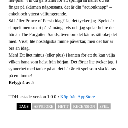
ner-pilar. Vill du gå istället för att springa så håller du ett
finger på skärmen någonstans, det är din ”actionknapp” –
enkelt och ytterst välfungerande.
Så håller Prince of Persia idag? Ja, det tycker jag. Spelet är
simpelt men smart på så många vis och jag spelar hellre det
här än The Forgotten Sands, även om det känns rätt okej det
med. Visst, lite nostalgiska minne påverkar, men det här är
bra än idag.
Men! Ett litet minus (eller plus) i kanten för att du kan välja
vilken bana som helst från början. Det förtar lite tycker jag, i
synnerhet med tanke på att det här är ett spel som ska klaras
på en timme!
Betyg: 4 av 5
TDH testade version 1.0.0 •
Köp från AppStore
TAGS
APPSTORE
HETT
RECENSION
SPEL