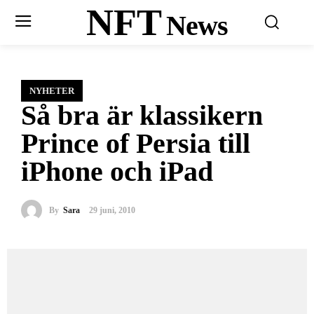
NFT
News
NYHETER
Så bra är klassikern
Prince of Persia till
iPhone och iPad
By
Sara
29 juni, 2010