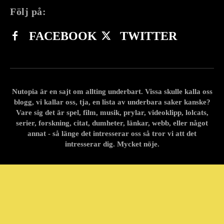
Följ på:
FACEBOOK
TWITTER
Nutopia är en sajt om allting underbart. Vissa skulle kalla oss
blogg, vi kallar oss, tja, en lista av underbara saker kanske?
Vare sig det är spel, film, musik, prylar, videoklipp, lolcats,
serier, forskning, citat, dumheter, länkar, webb, eller något
annat - så länge det intresserar oss så tror vi att det
intresserar dig. Mycket nöje.