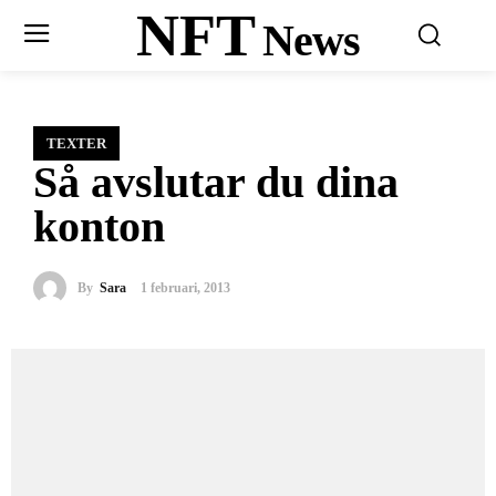
NFT
News
TEXTER
Så avslutar du dina
konton
By
Sara
1 februari, 2013