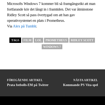
Microsofts Windows 7 kommer bli så framgångsrikt att man
fortfarande kör det långt in i framtiden. Det var åtminstone
Ridley Scott så pass övertygad om att han gav
operativsystemet en plats i Prometheus.
Via
Alex på Tumblr
.
TAGS
FILM
LOL
PROMETHEUS
RIDLEY SCOTT
WINDOWS 7
FÖREGÅENDE ARTIKEL
NÄSTA ARTIKEL
Prata fotbolls-EM på Twitter
Kommande PS Vita-spel