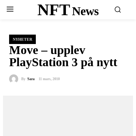
NFT
News
NYHETER
Move – upplev
PlayStation 3 på nytt
By
Sara
11 mars, 2010