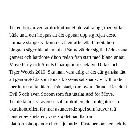
Till en början verkar dock utbudet lite väl fattigt, men vi får
både anta och hoppas att det öppnar upp sig rejält desto
närmare släppet vi kommer. Den officiella PlayStation-
bloggen säger bland annat att Sony vänder sig till både casual
gamers och hardcore-diton redan från start med bland annat
Move Party och Sports Champion respektive Dukes och
Tiger Woods 2010. Ska man vara ärlig är det där ganska lätt
att genomskåda som första klassens säljsnack. Vi vill ju de
mer intressanta titlarna från start, som ovan nämnda Resident
Evil 5 och även Socom som fått uttalat stöd för Move.
Till detta fick vi även se subkontrollen, den obligatoriska
extrakontrollen för mer avancerade spel som kräver två
händer av spelaren, vare sig det handlar om
plattformshoppande eller skjutande i förstapersonsperspektiv.