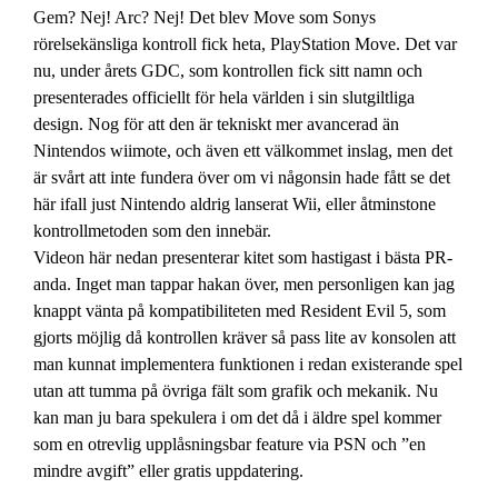
Gem? Nej! Arc? Nej! Det blev Move som Sonys
rörelsekänsliga kontroll fick heta, PlayStation Move. Det var
nu, under årets GDC, som kontrollen fick sitt namn och
presenterades officiellt för hela världen i sin slutgiltliga
design. Nog för att den är tekniskt mer avancerad än
Nintendos wiimote, och även ett välkommet inslag, men det
är svårt att inte fundera över om vi någonsin hade fått se det
här ifall just Nintendo aldrig lanserat Wii, eller åtminstone
kontrollmetoden som den innebär.
Videon här nedan presenterar kitet som hastigast i bästa PR-
anda. Inget man tappar hakan över, men personligen kan jag
knappt vänta på kompatibiliteten med Resident Evil 5, som
gjorts möjlig då kontrollen kräver så pass lite av konsolen att
man kunnat implementera funktionen i redan existerande spel
utan att tumma på övriga fält som grafik och mekanik. Nu
kan man ju bara spekulera i om det då i äldre spel kommer
som en otrevlig upplåsningsbar feature via PSN och ”en
mindre avgift” eller gratis uppdatering.