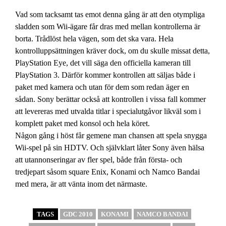
Vad som tacksamt tas emot denna gång är att den otympliga
sladden som Wii-ägare får dras med mellan kontrollerna är
borta. Trådlöst hela vägen, som det ska vara. Hela
kontrolluppsättningen kräver dock, om du skulle missat detta,
PlayStation Eye, det vill säga den officiella kameran till
PlayStation 3. Därför kommer kontrollen att säljas både i
paket med kamera och utan för dem som redan äger en
sådan. Sony berättar också att kontrollen i vissa fall kommer
att levereras med utvalda titlar i specialutgåvor likväl som i
komplett paket med konsol och hela köret.
Någon gång i höst får gemene man chansen att spela snygga
Wii-spel på sin HDTV. Och självklart låter Sony även hälsa
att utannonseringar av fler spel, både från första- och
tredjepart såsom square Enix, Konami och Namco Bandai
med mera, är att vänta inom det närmaste.
TAGS
GDC 2010
KONAMI
NAMCO BANDAI