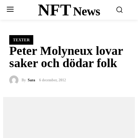
NFT
News
TEXTER
Peter Molyneux lovar
saker och dödar folk
By
Sara
6 december, 2012