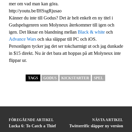
mer om vad man kan göra.
http://youtu.be/IHSsgRjusao
Känner du inte till Godus? Det är helt enkelt en ny titel i
Gudspelsgenren som Molyneux återkommer till igen och
igen. Det liknar en blandning mellan
Black & white
och
Advance Wars
och ska släppar till PC och iOS.
Personligen tycker jag det ser tokcharmigt ut och jag dunkade
in $15 direkt. Nu är det bara att hoppas på att Molyneux inte
flippar ur.
TAGS
GODUS
KICKSTARTER
SPEL
FÖREGÅENDE ARTIKEL
NÄSTA ARTIKEL
Lucka 6: To Catch a Thief
Twitterrific släpper ny version