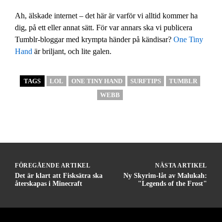
Ah, älskade internet – det här är varför vi alltid kommer ha
dig, på ett eller annat sätt. För var annars ska vi publicera
Tumblr-bloggar med krympta händer på kändisar?
One Tiny
Hand
är briljant, och lite galen.
TAGS
LOL
ONE TINY HAND
SURFTIPS
TUMBLR
WEBB
FÖREGÅENDE ARTIKEL
NÄSTA ARTIKEL
Det är klart att Fisksätra ska
Ny Skyrim-låt av Malukah:
återskapas i Minecraft
"Legends of the Frost"