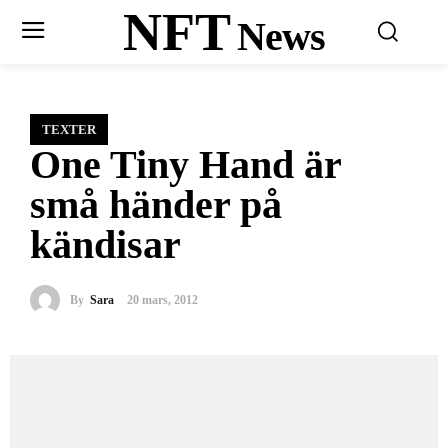
NFT
News
TEXTER
One Tiny Hand är
små händer på
kändisar
By
Sara
20 mars, 2012