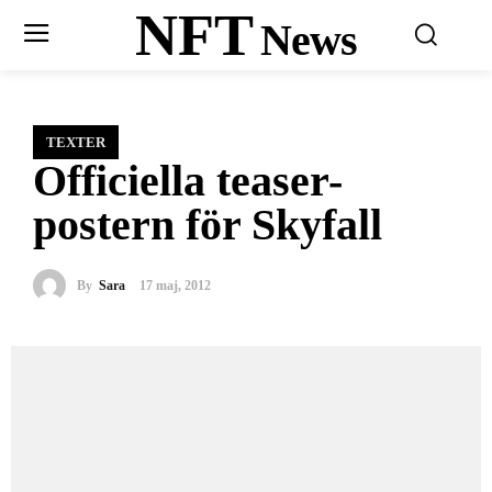
NFT
News
TEXTER
Officiella teaser-
postern för Skyfall
By
Sara
17 maj, 2012