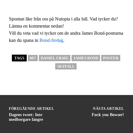
Spontan like från oss på Nutopia i alla fall. Vad tycker du?
Lämna en kommentar nedan!
Vill du veta vad vi tycker om de andra James Bond-postrarna
kan du spana in
Bond-fredag
.
TAGS
007
DANIEL CRAIG
JAMES BOND
POSTER
SKYFALL
FÖREGÅENDE ARTIKEL
NÄSTA ARTIKEL
Dagens tweet: Inte
Fuck you Bowser!
medborgare längre