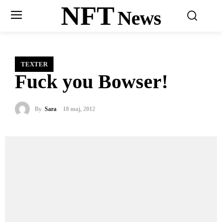
NFT
News
TEXTER
Fuck you Bowser!
By
Sara
18 maj, 2012