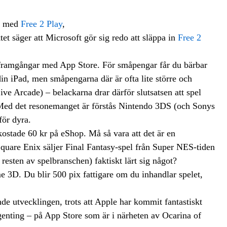
ar med
Free 2 Play
,
tet säger att Microsoft gör sig redo att släppa in
Free 2
s framgångar med App Store. För småpengar får du bärbar
din iPad, men småpengarna där är ofta lite större och
e Arcade) – belackarna drar därför slutsatsen att spel
 Med det resonemanget är förstås Nintendo 3DS (och Sonys
för dyra.
stade 60 kr på eShop. Må så vara att det är en
uare Enix säljer Final Fantasy-spel från Super NES-tiden
sten av spelbranschen) faktiskt lärt sig något?
e 3D. Du blir 500 pix fattigare om du inhandlar spelet,
nde utvecklingen, trots att Apple har kommit fantastiskt
ngenting – på App Store som är i närheten av Ocarina of