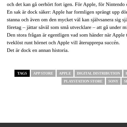
och det kan gå oerhört fort igen. För Apple, för Nintendo o
En sak är dock säker: Apple har formligen sprängt upp dörr
stanna och även om den mycket väl kan självsanera sig sjä
företag – jättar såväl som små utvecklare – att gå under mi
Den stora frågan är egentligen vad som händer när Apple
tveklöst runt hörnet och Apple vill återupprepa succén.
Det är dock en annan historia.
TAGS
APP STORE
APPLE
DIGITAL DISTRIBUTION
PLAYSTATION STORE
SONY
S