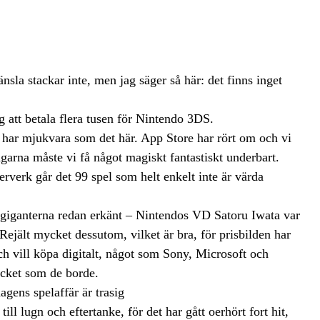
nsla stackar inte, men jag säger så här: det finns inget
g att betala flera tusen för Nintendo 3DS.
de har mjukvara som det här. App Store har rört om och vi
engarna måste vi få något magiskt fantastiskt underbart.
verk går det 99 spel som helt enkelt inte är värda
 giganterna redan erkänt – Nintendos VD Satoru Iwata var
Rejält mycket dessutom, vilket är bra, för prisbilden har
och vill köpa digitalt, något som Sony, Microsoft och
ycket som de borde.
gens spelaffär är trasig
ll lugn och eftertanke, för det har gått oerhört fort hit,