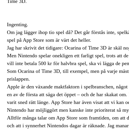
Time 3D.
Ingenting.
Om jag lägger ihop tio spel då? Det går förstås inte, spelkä
spel på App Store som är värt det heller.
Jag har skrivit det tidigare: Ocarina of Time 3D är skäl no
Men Nintendo spelar onekligen ett farligt spel, trots att 
vill inte betala 500 kr för halvbra spel, ska vi lägga de p
Som Ocarina of Time 3D, till exempel, men på varje mäster
prislappen.
Apple är den växande maktfaktorn i spelbranschen, något
en av de första att säga det öppet – och de har skakat om. 
varit sned rätt länge. App Store har även visat att vi kan 
Nintendo har möjliggört men kanske inte prioriterat så m
Alltför många talar om App Store som framtiden, om att da
och att i synnerhet Nintendos dagar är räknade. Jag manar ti