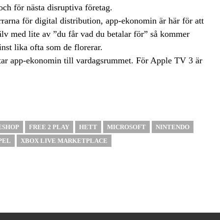
ch för nästa disruptiva företag.
arna för digital distribution, app-ekonomin är här för att
lv med lite av ”du får vad du betalar för” så kommer
nst lika ofta som de florerar.
 tar app-ekonomin till vardagsrummet. För Apple TV 3 är
ESHOP
FREE 2 PLAY
HETT
MICROSOFT
NINTENDO
PEL
XBOX LIVE MARKETPLACE