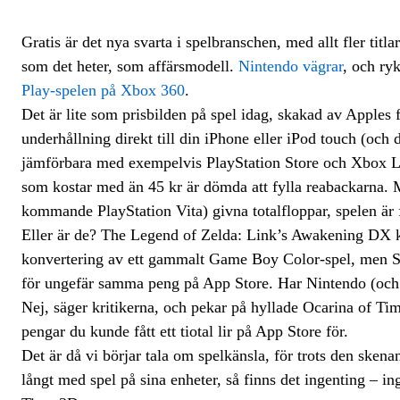
Gratis är det nya svarta i spelbranschen, med allt fler titl
som det heter, som affärsmodell.
Nintendo vägrar
, och ryk
Play-spelen på Xbox 360
.
Det är lite som prisbilden på spel idag, skakad av Apple
underhållning direkt till din iPhone eller iPod touch (och 
jämförbara med exempelvis PlayStation Store och Xbox Liv
som kostar med än 45 kr är dömda att fylla reabackarna.
kommande PlayStation Vita) givna totalfloppar, spelen är 
Eller är de? The Legend of Zelda: Link’s Awakening DX ko
konvertering av ett gammalt Game Boy Color-spel, men Sq
för ungefär samma peng på App Store. Har Nintendo (och re
Nej, säger kritikerna, och pekar på hyllade Ocarina of Tim
pengar du kunde fått ett tiotal lir på App Store för.
Det är då vi börjar tala om spelkänsla, för trots den skena
långt med spel på sina enheter, så finns det ingenting – i