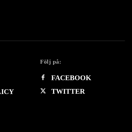
Följ på:
FACEBOOK
TWITTER
LICY