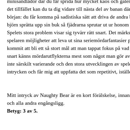
minisandlådor där du får sprida hur mycket kaos och galens
det tillfället kan du ta dig vidare till nästa del av banan 
början: du får komma på sadistiska sätt att driva de andra
björn sprätta upp sin buk så fjädrarna sprutar ut ur honom
Spelets stora problem visar sig tyvärr rätt snart. Det märks
spelaren möjligheter att leva ut sina seriemördarfantasier 
kommit att bli ett så stort mål att man tappat fokus på vad
snart känns mördarutflykterna mest som något man gör av tv
inte särskilt varierande och den stora utvecklingen av spel
intrycken och får mig att uppfatta det som repetitivt, iställe
Mitt intryck av Naughty Bear är en kort förälskelse, inn
och alla andra engångsligg.
Betyg: 3 av 5.