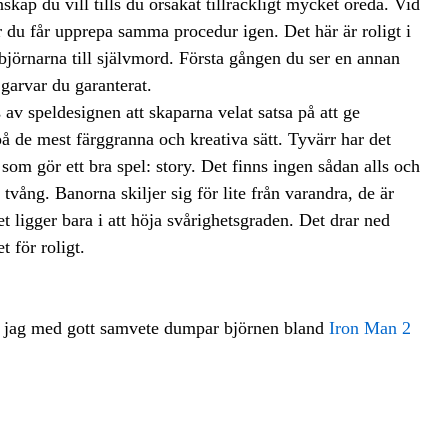
kap du vill tills du orsakat tillräckligt mycket oreda. Vid
där du får upprepa samma procedur igen. Det här är roligt i
 björnarna till självmord. Första gången du ser en annan
 garvar du garanterat.
 av speldesignen att skaparna velat satsa på att ge
på de mest färggranna och kreativa sätt. Tyvärr har det
 som gör ett bra spel: story. Det finns ingen sådan alls och
ång. Banorna skiljer sig för lite från varandra, de är
et ligger bara i att höja svårighetsgraden. Det drar ned
t för roligt.
an jag med gott samvete dumpar björnen bland
Iron Man 2