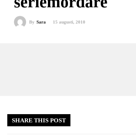
seriemördare
By
Sara
15 augusti, 2010
SHARE THIS POST