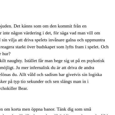
förbjuden. Det känns som om den kommit från en
er inte någon värdering i det, för säga vad man vill om
ed sin vilja att driva spelets invånare galna och uppmuntra
reagera starkt över budskapet som lyfts fram i spelet. Och
r hur?
ilt naughty. Istället får man bege sig ut på en psykotisk
 möjligt. Ju mer infernalisk du är att driva de andra
elönas du. Allt våld och sadism har givetvis sin logiska
sker på typ tio sekunder och sen slängs man in i
chokiller Bear.
ipen om korta men öppna banor. Tänk dig som små