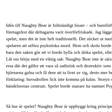
Idén till Naughty Bear är fullständigt bisarr – och barn
företagsfest där deltagarna varit överförfriskade. Jag lägg
spelet, men det är inte helt traditionellt. Det sticker ut m
spelaren att utföra psykotiska mord. Hem och skola borde 
bara den saken gör att vi borde hylla och älska spelet, elle
Låt oss börja med en viktig sak: Naughty Bear inte är särsk
resa där det gäller att vara så sadistisk och destruktiv som
björnarna galna och få dem att ta livet av sig, desto mer b
förklaring: huvudrollen fick inte komma på kalas. Storyn 
händelsernas centrum. Spelet borde snarare ha namnet Psy
Så hur är spelet? Naughty Bear är uppbyggt kring princ