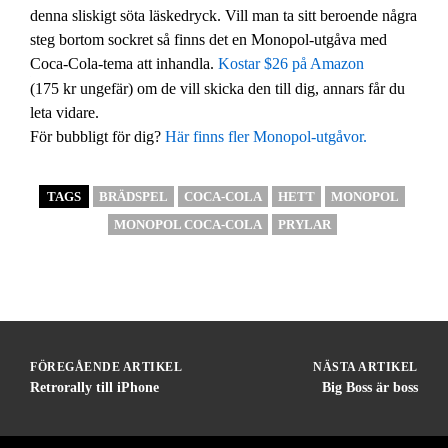
denna sliskigt söta läskedryck. Vill man ta sitt beroende några
steg bortom sockret så finns det en Monopol-utgåva med
Coca-Cola-tema att inhandla.
Kostar $26 på Amazon
(175 kr ungefär) om de vill skicka den till dig, annars får du
leta vidare.
För bubbligt för dig?
Här finns fler Monopol-utgåvor.
TAGS
BRÄDSPEL
COCA-COLA
HETT
MONOPOL
MONOPOL COCA-COLA
PRYLAR
FÖREGÅENDE ARTIKEL
NÄSTA ARTIKEL
Retrorally till iPhone
Big Boss är boss