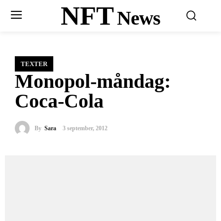
NFT
News
TEXTER
Monopol-måndag:
Coca-Cola
By
Sara
3 september, 2012