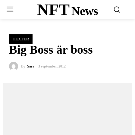
NFT
News
TEXTER
Big Boss är boss
By
Sara
3 september, 2012