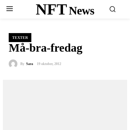
NFT
News
TEXTER
Må-bra-fredag
By
Sara
19 oktober, 2012