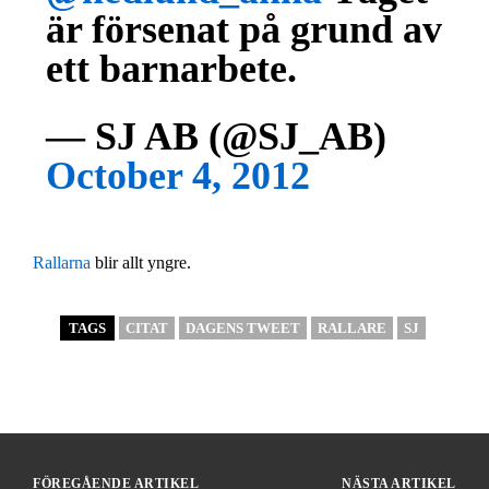
är försenat på grund av
ett barnarbete.
— SJ AB (@SJ_AB)
October 4, 2012
Rallarna
blir allt yngre.
TAGS
CITAT
DAGENS TWEET
RALLARE
SJ
FÖREGÅENDE ARTIKEL
NÄSTA ARTIKEL