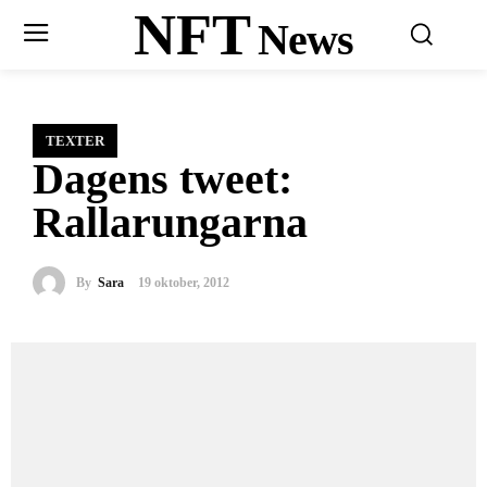
NFT
News
TEXTER
Dagens tweet:
Rallarungarna
By
Sara
19 oktober, 2012