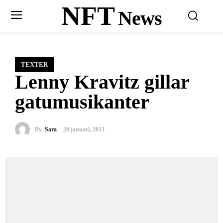
NFT
News
TEXTER
Lenny Kravitz gillar
gatumusikanter
By
Sara
28 januari, 2013