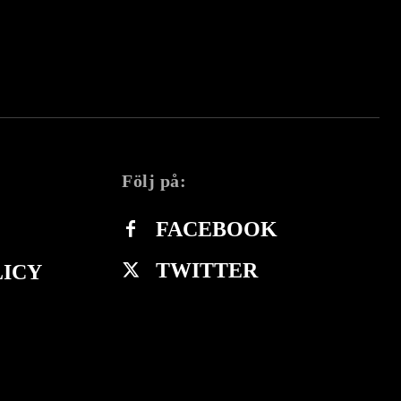
Följ på:
FACEBOOK
TWITTER
LICY