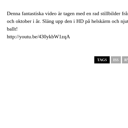
Denna fantastiska video är tagen med en rad stillbilder fr
och oktober i år. Släng upp den i HD på helskärm och njut 
ballt!
http://youtu.be/430ykbW1zqA
TAGS
ISS
R