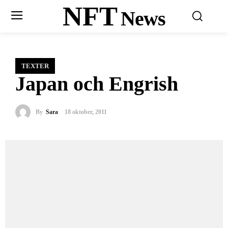
NFT
News
TEXTER
Japan och Engrish
By
Sara
18 oktober, 2011