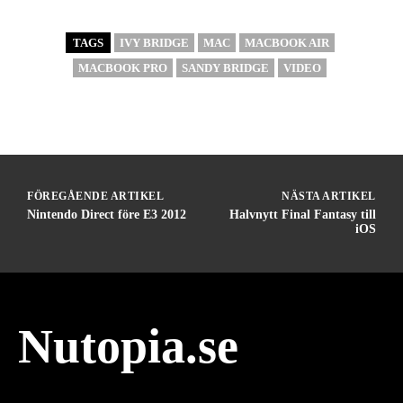
TAGS
IVY BRIDGE
MAC
MACBOOK AIR
MACBOOK PRO
SANDY BRIDGE
VIDEO
FÖREGÅENDE ARTIKEL
NÄSTA ARTIKEL
Nintendo Direct före E3 2012
Halvnytt Final Fantasy till
iOS
Nutopia.se