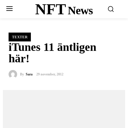
NFT
News
TEXTER
iTunes 11 äntligen
här!
By
Sara
29 november, 2012