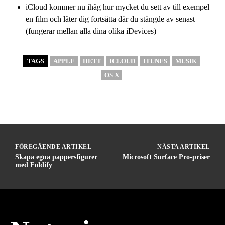
iCloud kommer nu ihåg hur mycket du sett av till exempel
en film och låter dig fortsätta där du stängde av senast
(fungerar mellan alla dina olika iDevices)
TAGS
APPLE
HETT
ICLOUD
ITUNES
MUSIK
OS X
FÖREGÅENDE ARTIKEL
NÄSTA ARTIKEL
Skapa egna pappersfigurer
Microsoft Surface Pro-priser
med Foldify