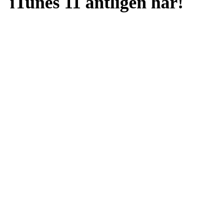
iTunes 11 äntligen här!