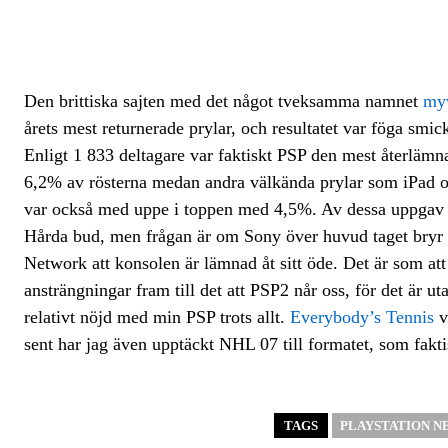
Den brittiska sajten med det något tveksamma namnet
my
årets mest returnerade prylar, och resultatet var föga smic
Enligt 1 833 deltagare var faktiskt PSP den mest återläm
6,2% av rösterna medan andra välkända prylar som iPad 
var också med uppe i toppen med 4,5%. Av dessa uppgav 3
Hårda bud, men frågan är om Sony över huvud taget bryr s
Network att konsolen är lämnad åt sitt öde. Det är som att
ansträngningar fram till det att PSP2 når oss, för det är u
relativt nöjd med min PSP trots allt.
Everybody’s Tennis
v
sent har jag även upptäckt NHL 07 till formatet, som faktis
TAGS
PLAYSTATION 