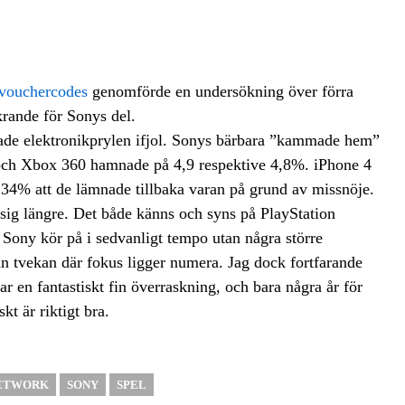
vouchercodes
genomförde en undersökning över förra
krande för Sonys del.
nade elektronikprylen ifjol. Sonys bärbara ”kammade hem”
och Xbox 360 hamnade på 4,9 respektive 4,8%. iPhone 4
4% att de lämnade tillbaka varan på grund av missnöje.
ig längre. Det både känns och syns på PlayStation
 Sony kör på i sedvanligt tempo utan några större
tan tvekan där fokus ligger numera. Jag dock fortfarande
ar en fantastiskt fin överraskning, och bara några år för
kt är riktigt bra.
NETWORK
SONY
SPEL