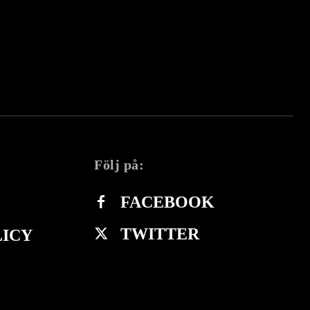
Följ på:
FACEBOOK
TWITTER
LICY