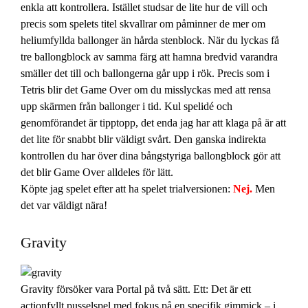
enkla att kontrollera. Istället studsar de lite hur de vill och
precis som spelets titel skvallrar om påminner de mer om
heliumfyllda ballonger än hårda stenblock. När du lyckas få
tre ballongblock av samma färg att hamna bredvid varandra
smäller det till och ballongerna går upp i rök. Precis som i
Tetris blir det Game Over om du misslyckas med att rensa
upp skärmen från ballonger i tid. Kul spelidé och
genomförandet är tipptopp, det enda jag har att klaga på är att
det lite för snabbt blir väldigt svårt. Den ganska indirekta
kontrollen du har över dina bångstyriga ballongblock gör att
det blir Game Over alldeles för lätt.
Köpte jag spelet efter att ha spelet trialversionen:
Nej.
Men
det var väldigt nära!
Gravity
Gravity försöker vara Portal på två sätt. Ett: Det är ett
actionfyllt pusselspel med fokus på en specifik gimmick – i