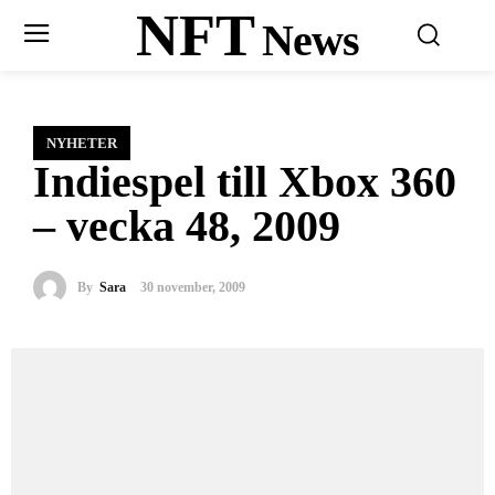
NFT
News
NYHETER
Indiespel till Xbox 360
– vecka 48, 2009
By
Sara
30 november, 2009