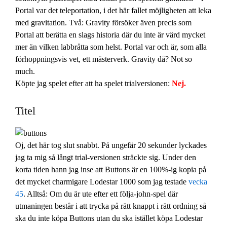
Portal var det teleportation, i det här fallet möjligheten att leka
med gravitation. Två: Gravity försöker även precis som
Portal att berätta en slags historia där du inte är värd mycket
mer än vilken labbråtta som helst. Portal var och är, som alla
förhoppningsvis vet, ett mästerverk. Gravity då? Not so
much.
Köpte jag spelet efter att ha spelet trialversionen:
Nej.
Titel
Oj, det här tog slut snabbt. På ungefär 20 sekunder lyckades
jag ta mig så långt trial-versionen sträckte sig. Under den
korta tiden hann jag inse att Buttons är en 100%-ig kopia på
det mycket charmigare Lodestar 1000 som jag testade
vecka
45
. Alltså: Om du är ute efter ett följa-john-spel där
utmaningen består i att trycka på rätt knappt i rätt ordning så
ska du inte köpa Buttons utan du ska istället köpa Lodestar