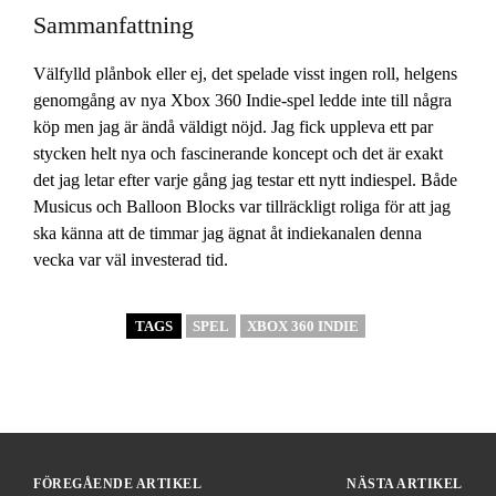
Sammanfattning
Välfylld plånbok eller ej, det spelade visst ingen roll, helgens
genomgång av nya Xbox 360 Indie-spel ledde inte till några
köp men jag är ändå väldigt nöjd. Jag fick uppleva ett par
stycken helt nya och fascinerande koncept och det är exakt
det jag letar efter varje gång jag testar ett nytt indiespel. Både
Musicus och Balloon Blocks var tillräckligt roliga för att jag
ska känna att de timmar jag ägnat åt indiekanalen denna
vecka var väl investerad tid.
TAGS
SPEL
XBOX 360 INDIE
FÖREGÅENDE ARTIKEL
NÄSTA ARTIKEL