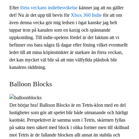
Efter
förra veckans indiebesvikelse
känner jag att nu gäller
det! Nu är det upp till bevis för
Xbox 360 Indie
för att om
även denna vecka gör mig ledsen i ögat kanske jag helt
tappar tron på kanalen som en kaxig och spännande
uppkomling. Till indie-spelens fördel är det faktum att vi
befinner oss bara några få dagar efter löning vilket eventuellt
leder till att mina köpinstinkter är starkare än förra veckan,
det kan mycket väl blir så att min välfyllda plånbok blir
kanalens räddning.
Balloon Blocks
Det börjar bra! Balloon Blocks är en Tetris-klon med en del
lustigheter som gör att spelet blir både utmanande och härligt
kaotiskt. Perspektivet är samma som i Tetris, skärmen fyllas
på sakta men säkert med block i olika former men till skillnad
mot Tetris är de fallande blocken allt annat än stabila och