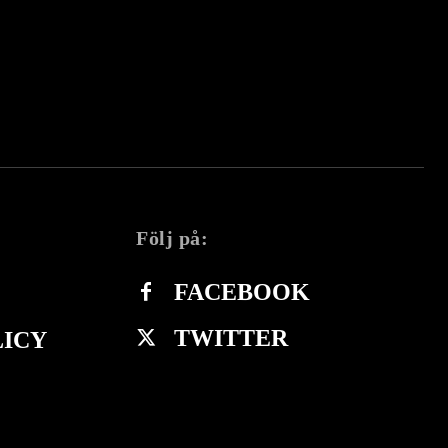
Följ på:
FACEBOOK
TWITTER
LICY