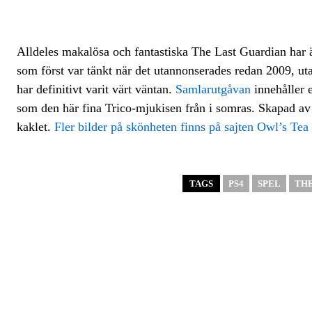
Alldeles makalösa och fantastiska The Last Guardian har ä
som först var tänkt när det utannonserades redan 2009, ut
har definitivt varit värt väntan.
Samlarutgåvan
innehåller e
som den här fina Trico-mjukisen från i somras. Skapad av e
kaklet.
Fler bilder på skönheten finns på sajten Owl’s Tea
TAGS
PS4
SPEL
THE