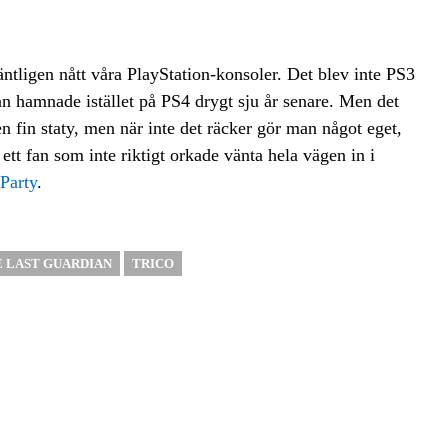
ntligen nått våra PlayStation-konsoler. Det blev inte PS3
an hamnade istället på PS4 drygt sju år senare. Men det
n fin staty, men när inte det räcker gör man något eget,
tt fan som inte riktigt orkade vänta hela vägen in i
 Party
.
 LAST GUARDIAN
TRICO