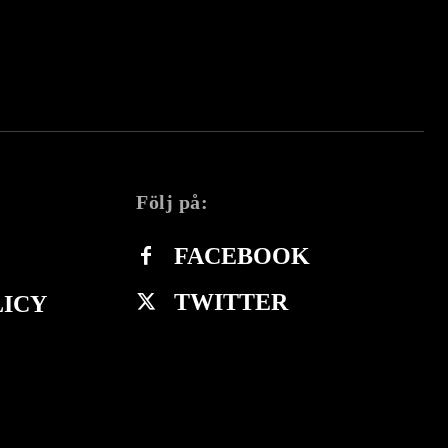
Följ på:
FACEBOOK
TWITTER
LICY