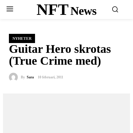
NFT
News
NYHETER
Guitar Hero skrotas
(True Crime med)
By
Sara
10 februari, 2011