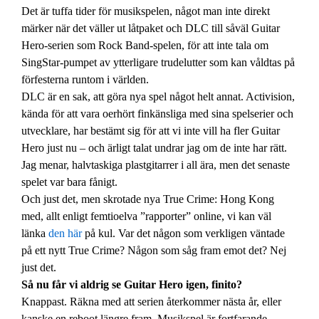
Det är tuffa tider för musikspelen, något man inte direkt
märker när det väller ut låtpaket och DLC till såväl Guitar
Hero-serien som Rock Band-spelen, för att inte tala om
SingStar-pumpet av ytterligare trudelutter som kan våldtas på
förfesterna runtom i världen.
DLC är en sak, att göra nya spel något helt annat. Activision,
kända för att vara oerhört finkänsliga med sina spelserier och
utvecklare, har bestämt sig för att vi inte vill ha fler Guitar
Hero just nu – och ärligt talat undrar jag om de inte har rätt.
Jag menar, halvtaskiga plastgitarrer i all ära, men det senaste
spelet var bara fånigt.
Och just det, men skrotade nya True Crime: Hong Kong
med, allt enligt femtioelva ”rapporter” online, vi kan väl
länka
den här
på kul. Var det någon som verkligen väntade
på ett nytt True Crime? Någon som såg fram emot det? Nej
just det.
Så nu får vi aldrig se Guitar Hero igen, finito?
Knappast. Räkna med att serien återkommer nästa år, eller
kanske en reboot längre fram. Musikspel är fortfarande