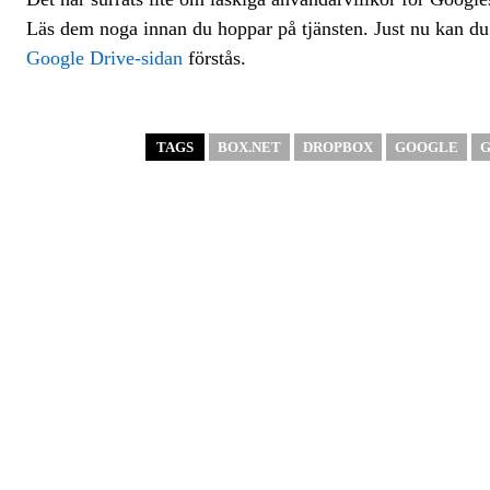
Läs dem noga innan du hoppar på tjänsten. Just nu kan du
Google Drive-sidan
förstås.
TAGS
BOX.NET
DROPBOX
GOOGLE
G