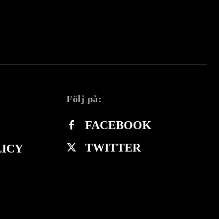
Följ på:
FACEBOOK
TWITTER
LICY