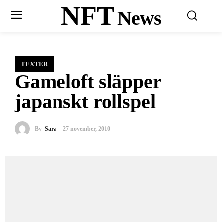
NFT
News
TEXTER
Gameloft släpper
japanskt rollspel
By
Sara
27 november, 2010