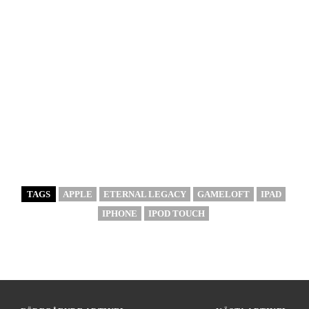
TAGS
APPLE
ETERNAL LEGACY
GAMELOFT
IPAD
IPHONE
IPOD TOUCH