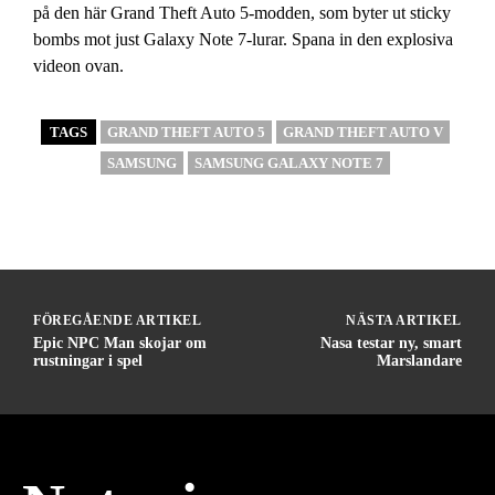
på den här Grand Theft Auto 5-modden, som byter ut sticky
bombs mot just Galaxy Note 7-lurar. Spana in den explosiva
videon ovan.
TAGS
GRAND THEFT AUTO 5
GRAND THEFT AUTO V
SAMSUNG
SAMSUNG GALAXY NOTE 7
FÖREGÅENDE ARTIKEL
NÄSTA ARTIKEL
Epic NPC Man skojar om
Nasa testar ny, smart
rustningar i spel
Marslandare