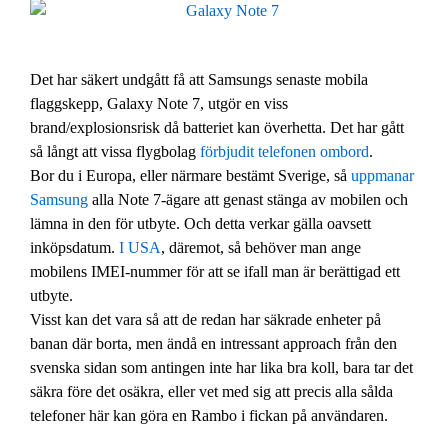
Det har säkert undgått få att Samsungs senaste mobila
flaggskepp, Galaxy Note 7, utgör en viss
brand/explosionsrisk då batteriet kan överhetta. Det har gått
så långt att vissa flygbolag
förbjudit telefonen ombord
.
Bor du i Europa, eller närmare bestämt Sverige, så
uppmanar
Samsung
alla Note 7-ägare att genast stänga av mobilen och
lämna in den för utbyte. Och detta verkar gälla oavsett
inköpsdatum.
I USA
, däremot, så behöver man ange
mobilens IMEI-nummer för att se ifall man är berättigad ett
utbyte.
Visst kan det vara så att de redan har säkrade enheter på
banan där borta, men ändå en intressant approach från den
svenska sidan som antingen inte har lika bra koll, bara tar det
säkra före det osäkra, eller vet med sig att precis alla sålda
telefoner här kan göra en Rambo i fickan på användaren.