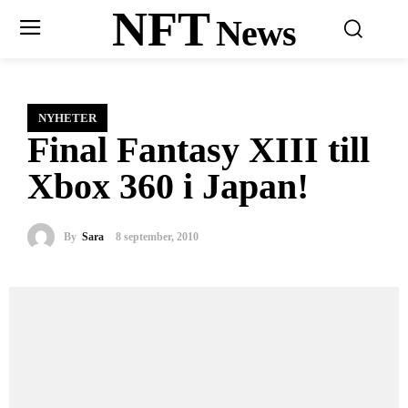
NFT
News
NYHETER
Final Fantasy XIII till
Xbox 360 i Japan!
By
Sara
8 september, 2010