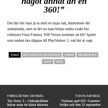
något annat än en
360!”
Det där bör man ju ta med en nypa salt, åtminstone det
sistnämnda, men är det nu man börjar undra exakt hur
exklusivt Final Fantasy XIII Versus kommer att bli? Spelet
som endast ska släppas till PlayStation 3, vad det är sagt.
TAGS
DENGEKI PLAYSTATION
JAPAN
MICROSOFT
SONY
SPEL
FÖREGÅENDE ARTIKEL
NÄSTA ARTIKEL
Toy Story 3 – i leksakslådan
Veckans spel #21: Counter-
hittar man de bästa bitarna
Strike och den 11 september