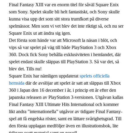
Final Fantasy XIII var en enorm titel för såväl Square Enix
som Sony. Spelet skulle bli helt fantastiskt, och Sony skulle
kunna visa upp det som sitt stora trumfkort på diverse
spelmässor. Men som vi vet blev det inte riktigt så, och nu ser
Square Enix ut att ändra sig igen.
Det första som hände var att Microsoft la näsan i blöt, och
vips så var spelet på väg till både PlayStation 3 och Xbox
360. Dock fick Sony behålla exklusiviteten i hemlandet, där
spelet endast skulle släppas till PlayStation 3. Så var det, så
blev det. Tills nu!
Square Enix har nämligen uppdaterat
spelets officiella
hemsida
där de avslöjar att spelet är satt att släppas till Xbox
360 i Japan den 16 december i år, i princip ett år efter den
japanska releasen av PlayStation 3-versionen. Utgåvan kallas
Final Fantasy XIII Ultimate Hits International och kommer
likt andra ”internationella” utgåvor av tidigare Final Fantasy-
spel att få engelska röster, samt en lättare svårighetsgrad. Till
den första upplagan medföljer även en illustrationsbok, lite
tidigare osett material samt en novell.