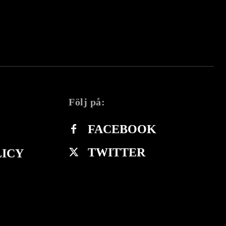
Följ på:
FACEBOOK
TWITTER
LICY