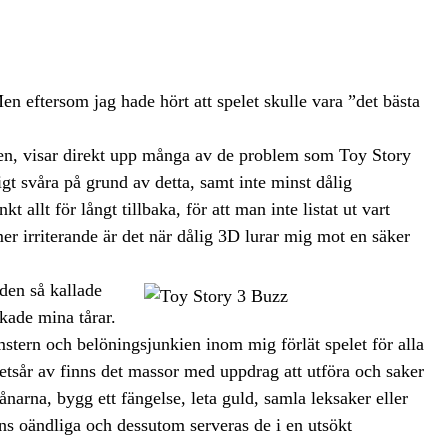
en eftersom jag hade hört att spelet skulle vara ”det bästa
jen, visar direkt upp många av de problem som Toy Story
igt svåra på grund av detta, samt inte minst dålig
 allt för långt tillbaka, för att man inte listat ut vart
er irriterande är det när dålig 3D lurar mig mot en säker
 den så kallade
kade mina tårar.
mstern och belöningsjunkien inom mig förlät spelet för alla
 betsår av finns det massor med uppdrag att utföra och saker
narna, bygg ett fängelse, leta guld, samla leksaker eller
ns oändliga och dessutom serveras de i en utsökt