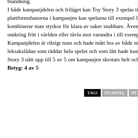
blandning.
I både kampanjdelen och friläget kan Toy Story 3 spelas
plattformsbanorna i kampanjen kan spelarna till exempel lö
kombinerar man styrkor för klara av saker snabbare. Även 
omkring fritt i världen eller tävla mot varandra i till exe
Kampanjdelen är riktigt tunn och hade mått bra av både me
leksakslådan som räddar hela spelet och som lätt hade ku
Story 3 nått upp till 5 av 5 om kampanjen skrotats helt och
Betyg: 4 av 5
TAGS
FILMSPEL
HE