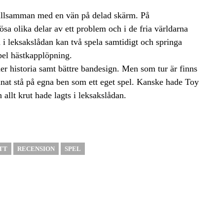
 tillsamman med en vän på delad skärm. På
sa olika delar av ett problem och i de fria världarna
i leksakslådan kan två spela samtidigt och springa
mpel hästkapplöpning.
r historia samt bättre bandesign. Men som tur är finns
nnat stå på egna ben som ett eget spel. Kanske hade Toy
 allt krut hade lagts i leksakslådan.
TT
RECENSION
SPEL