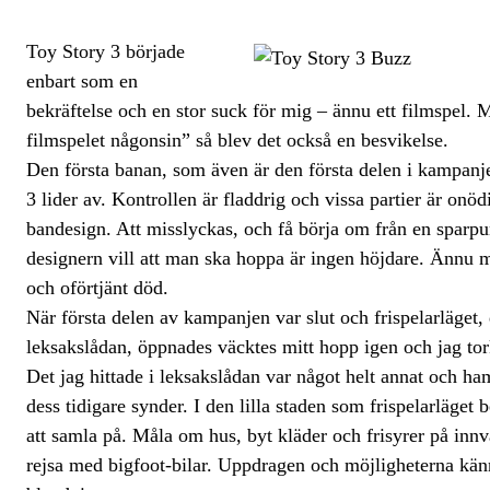
Toy Story 3 började
enbart som en
bekräftelse och en stor suck för mig – ännu ett filmspel. M
filmspelet någonsin” så blev det också en besvikelse.
Den första banan, som även är den första delen i kampan
3 lider av. Kontrollen är fladdrig och vissa partier är onöd
bandesign. Att misslyckas, och få börja om från en sparpunkt
designern vill att man ska hoppa är ingen höjdare. Ännu m
och oförtjänt död.
När första delen av kampanjen var slut och frispelarläget,
leksakslådan, öppnades väcktes mitt hopp igen och jag tor
Det jag hittade i leksakslådan var något helt annat och ha
dess tidigare synder. I den lilla staden som frispelarläget
att samla på. Måla om hus, byt kläder och frisyrer på innvå
rejsa med bigfoot-bilar. Uppdragen och möjligheterna kän