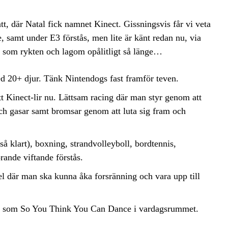
tt, där Natal fick namnet Kinect. Gissningsvis får vi veta
, samt under E3 förstås, men lite är känt redan nu, via
här som rykten och lagom opålitligt så länge…
ed 20+ djur. Tänk Nintendogs fast framför teven.
tt Kinect-lir nu. Lättsam racing där man styr genom att
ch gasar samt bromsar genom att luta sig fram och
å klart), boxning, strandvolleyboll, bordtennis,
örande viftande förstås.
l där man ska kunna åka forsränning och vara upp till
 som So You Think You Can Dance i vardagsrummet.