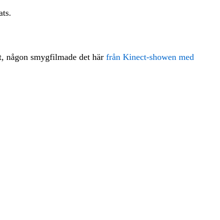
ats.
igt, någon smygfilmade det här
från Kinect-showen med