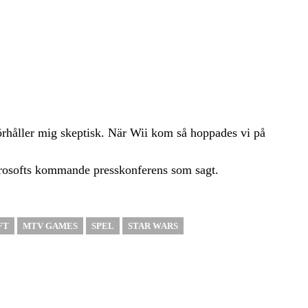
n förhåller mig skeptisk. När Wii kom så hoppades vi på
rosofts kommande presskonferens som sagt.
FT
MTV GAMES
SPEL
STAR WARS