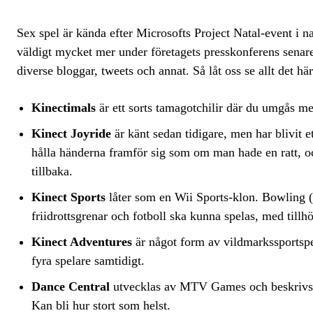
Sex spel är kända efter Microsofts Project Natal-event i na
väldigt mycket mer under företagets presskonferens senare
diverse bloggar, tweets och annat. Så låt oss se allt det 
Kinectimals
är ett sorts tamagotchilir där du umgås m
Kinect Joyride
är känt sedan tidigare, men har blivit e
hålla händerna framför sig som om man hade en ratt, o
tillbaka.
Kinect Sports
låter som en Wii Sports-klon. Bowling (s
friidrottsgrenar och fotboll ska kunna spelas, med tillh
Kinect Adventures
är något form av vildmarkssportspe
fyra spelare samtidigt.
Dance Central
utvecklas av MTV Games och beskrivs
Kan bli hur stort som helst.