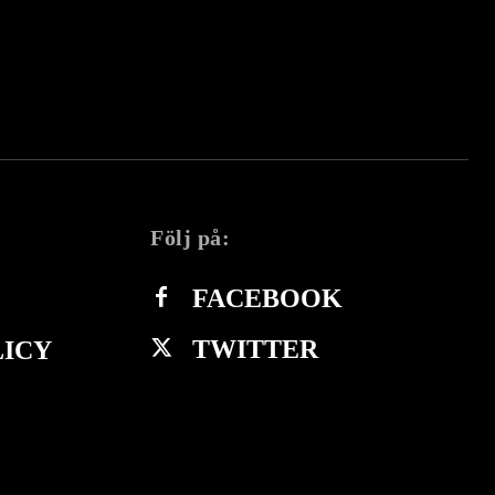
Följ på:
FACEBOOK
TWITTER
LICY