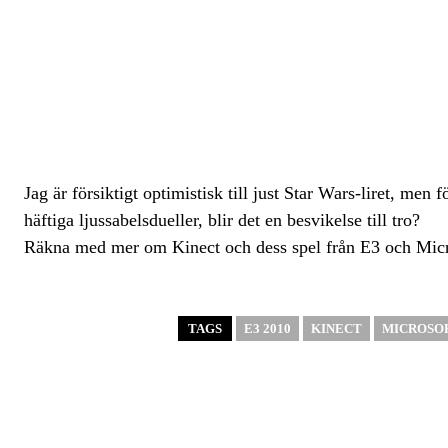
Jag är försiktigt optimistisk till just Star Wars-liret, me
häftiga ljussabelsdueller, blir det en besvikelse till tro?
Räkna med mer om Kinect och dess spel från E3 och Mic
TAGS
E3 2010
KINECT
MICROSO