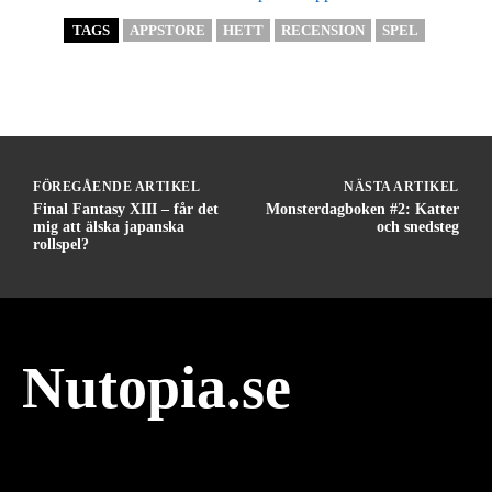
TAGS
APPSTORE
HETT
RECENSION
SPEL
FÖREGÅENDE ARTIKEL
NÄSTA ARTIKEL
Final Fantasy XIII – får det
Monsterdagboken #2: Katter
mig att älska japanska
och snedsteg
rollspel?
Nutopia.se