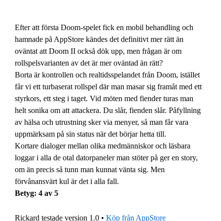
Efter att första Doom-spelet fick en mobil behandling och
hamnade på AppStore kändes det definitivt mer rätt än
oväntat att Doom II också dök upp, men frågan är om
rollspelsvarianten av det är mer oväntad än rätt?
Borta är kontrollen och realtidsspelandet från Doom, istället
får vi ett turbaserat rollspel där man masar sig framåt med ett
styrkors, ett steg i taget. Vid möten med fiender turas man
helt sonika om att attackera. Du slår, fienden slår. Påfyllning
av hälsa och utrustning sker via menyer, så man får vara
uppmärksam på sin status när det börjar hetta till.
Kortare dialoger mellan olika medmänniskor och läsbara
loggar i alla de otal datorpaneler man stöter på ger en story,
om än precis så tunn man kunnat vänta sig. Men
förvånansvärt kul är det i alla fall.
Betyg: 4 av 5
Rickard testade version 1.0 •
Köp från AppStore