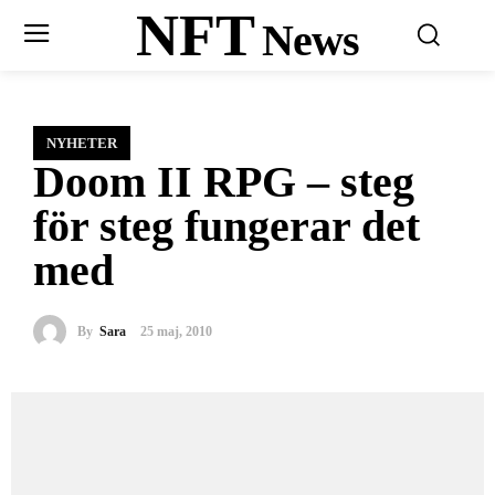
NFT
News
NYHETER
Doom II RPG – steg
för steg fungerar det
med
By
Sara
25 maj, 2010