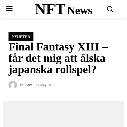
NFT
News
NYHETER
Final Fantasy XIII –
får det mig att älska
japanska rollspel?
By
Sara
24 maj, 2010