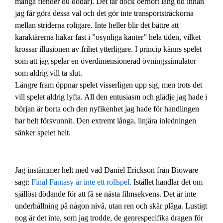
många fiender du dödar). Det tar dock oerhört lång tid innan
jag får göra dessa val och det gör inte transportsträckorna
mellan striderna roligare. Inte heller blir det bättre att
karaktärerna hakar fast i ”osynliga kanter” hela tiden, vilket
krossar illusionen av frihet ytterligare. I princip känns spelet
som att jag spelar en överdimensionerad övningssimulator
som aldrig vill ta slut.
Längre fram öppnar spelet visserligen upp sig, men trots det
vill spelet aldrig lyfta. All den entusiasm och glädje jag hade i
början är borta och den nyfikenhet jag hade för handlingen
har helt försvunnit. Den extremt långa, linjära inledningen
sänker spelet helt.
Jag instämmer helt med vad Daniel Erickson från Bioware
sagt:
Final Fantasy är inte ett rollspel
. Istället handlar det om
själlöst dödande för att få se nästa filmsekvens. Det är inte
underhållning på någon nivå, utan ren och skär plåga. Lustigt
nog är det inte, som jag trodde, de genrespecifika dragen för