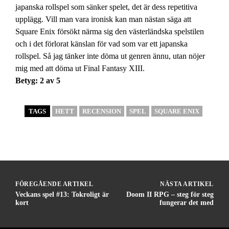
japanska rollspel som sänker spelet, det är dess repetitiva
upplägg. Vill man vara ironisk kan man nästan säga att
Square Enix försökt närma sig den västerländska spelstilen
och i det förlorat känslan för vad som var ett japanska
rollspel. Så jag tänker inte döma ut genren ännu, utan nöjer
mig med att döma ut Final Fantasy XIII.
Betyg: 2 av 5
TAGS
HETT
RECENSION
SPEL
SQUARE ENIX
FÖREGÅENDE ARTIKEL
NÄSTA ARTIKEL
Veckans spel #13: Tokroligt är
Doom II RPG – steg för steg
kort
fungerar det med