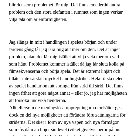
blir det stora problemet för mig. Det finns emellertid andra
problem och den stora elefanten i rummet som ingen verkar
vilja tala om är enformigheten.
Jag slängs in mitt i handlingen i spelets början och under
färdens gång får jag lära mig allt mer om den. Det är inget
problem, utan det får mig istället att vilja veta mer om vad
som hänt. Problemet kommer istället då jag får sluta kolla på
filmsekvenserna och börja spela. Det är extremt linjärt och
tillåter inte särskilt mycket handlingsfrihet. Hela första delen
av spelet handlar om att springa från strid till strid. Det finns
ingen frihet att göra något annat – eller jo, jag har möjligheten
att försöka undvika fienderna.
Allt eftersom de meningslösa upprepningarna fortsätter ges
dock en del nya möjligheter att förändra förutsättningarna för
striderna. Det sker i form av nya vapen och nya förmågor
som fås då man höjer sin level (vilket givetvis beror på hur