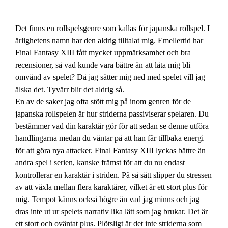
Det finns en rollspelsgenre som kallas för japanska rollspel. I
ärlighetens namn har den aldrig tilltalat mig. Emellertid har
Final Fantasy XIII fått mycket uppmärksamhet och bra
recensioner, så vad kunde vara bättre än att låta mig bli
omvänd av spelet? Då jag sätter mig ned med spelet vill jag
älska det. Tyvärr blir det aldrig så.
En av de saker jag ofta stött mig på inom genren för de
japanska rollspelen är hur striderna passiviserar spelaren. Du
bestämmer vad din karaktär gör för att sedan se denne utföra
handlingarna medan du väntar på att han får tillbaka energi
för att göra nya attacker. Final Fantasy XIII lyckas bättre än
andra spel i serien, kanske främst för att du nu endast
kontrollerar en karaktär i striden. På så sätt slipper du stressen
av att växla mellan flera karaktärer, vilket är ett stort plus för
mig. Tempot känns också högre än vad jag minns och jag
dras inte ut ur spelets narrativ lika lätt som jag brukar. Det är
ett stort och oväntat plus. Plötsligt är det inte striderna som